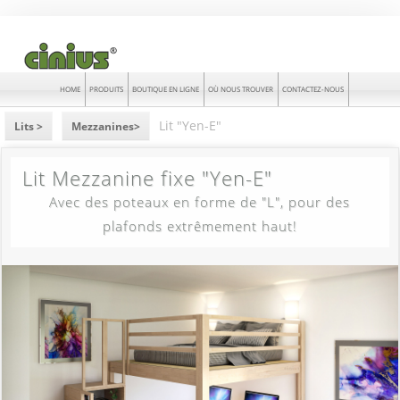
HOME
PRODUITS
BOUTIQUE EN LIGNE
OÙ NOUS TROUVER
CONTACTEZ-NOUS
Lit "Yen-E"
Lits >
Mezzanines>
Lit Mezzanine fixe "Yen-E"
Avec des poteaux en forme de "L", pour des
plafonds extrêmement haut!