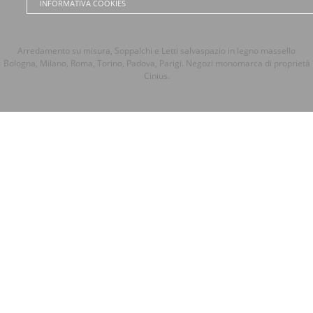
INFORMATIVA COOKIES
Arredamento su misura, Soppalchi e Letti salvaspazio in legno massello
Bologna, Milano, Roma, Torino, Padova, Parigi. Negozi monomarca di proprietà
Cinius.