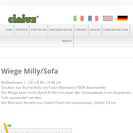
HOME
PRODUKTE
SHOP ON LINE
HIER FINDEN SIE UNS
KONTAKTE
KATALOG
LASSEN SIE IHRE E-MAIL
WISHLIST
Wiege Milly/Sofa
Maßnahmen: L 126 x B 80 x H 88 cm
Struktur aus Buchenholz mit Futon-Matratze (100% Baumwolle)
Die Wiege kann leicht durch Entfernen einer der Seitenwände in ein bequemes
Sofa verwandelt werden.
Die Matratze besteht aus einem Futon mit Latexeinsatz, Stärke 13 cm