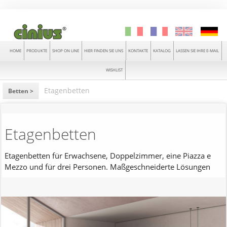
HOME
PRODUKTE
SHOP ON LINE
HIER FINDEN SIE UNS
KONTAKTE
KATALOG
LASSEN SIE IHRE E-MAIL
WISHLIST
Etagenbetten
Betten >
Etagenbetten
Etagenbetten für Erwachsene, Doppelzimmer, eine Piazza e
Mezzo und für drei Personen. Maßgeschneiderte Lösungen