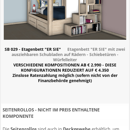
SB 029 - Etagenbett "ER SIE"
Etagenbett "ER SIE" mit zwei
ausziehbaren Schubladen auf Rädern - Schiebetüren -
Würfelleiter
VERSCHIEDENE KOMPOSITIONEN AB € 2.990 - DIESE
KONFIGURATIONEN REDUZIERT AUF € 4.350
Zinslose Ratenzahlung möglich (sofern nicht von der
Finanzbehörde genehmigt)
SEITENROLLOS - NICHT IM PREIS ENTHALTENE
KOMPONENTE
Die
Seitenrollos
sind auch in
Deckgewebe
erhältlich, um