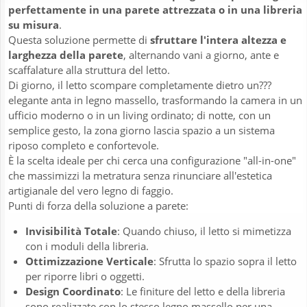
perfettamente in una parete attrezzata o in una libreria
su misura
.
Questa soluzione permette di
sfruttare l'intera altezza e
larghezza della parete
, alternando vani a giorno, ante e
scaffalature alla struttura del letto.
Di giorno, il letto scompare completamente dietro un???
elegante anta in legno massello, trasformando la camera in un
ufficio moderno o in un living ordinato; di notte, con un
semplice gesto, la zona giorno lascia spazio a un sistema
riposo completo e confortevole.
È la scelta ideale per chi cerca una configurazione "all-in-one"
che massimizzi la metratura senza rinunciare all'estetica
artigianale del vero legno di faggio.
Punti di forza della soluzione a parete:
Invisibilità Totale
: Quando chiuso, il letto si mimetizza
con i moduli della libreria.
Ottimizzazione Verticale
: Sfrutta lo spazio sopra il letto
per riporre libri o oggetti.
Design Coordinato
: Le finiture del letto e della libreria
sono realizzate con lo stesso legno massello per una