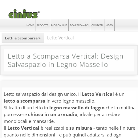
HOME
PRODOTTI
SHOP ON LINE
DOVE TROVARCI
CONTATTI
VIDEO
Letto Vertical
Letti a Scomparsa >
Letto a Scomparsa Vertical: Design
Salvaspazio in Legno Massello
Letto salvaspazio dal design unico, il
Letto Vertical
è un
letto a scomparsa
in vero legno massello.
Si tratta di un letto in
legno massello di faggio
che la mattina
può essere
chiuso in un armadio
, ideale per arredare
monolocali e mansarde.
Il
Letto Vertical
è realizzabile
su misura
- tanto nelle finiture
quanto nelle dimensioni - e può quindi adattarsi ad ogni