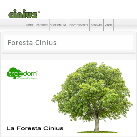
HOME
PRODOTTI
SHOP ON LINE
DOVE TROVARCI
CONTATTI
VIDEO
Foresta Cinius