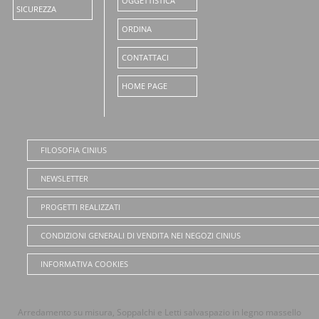
OGGETTISTICA
SICUREZZA
ORDINA
CONTATTACI
HOME PAGE
FILOSOFIA CINIUS
NEWSLETTER
PROGETTI REALIZZATI
CONDIZIONI GENERALI DI VENDITA NEI NEGOZI CINIUS
INFORMATIVA COOKIES
Arredamento su misura, Soppalchi e Letti salvaspazio in legno massello