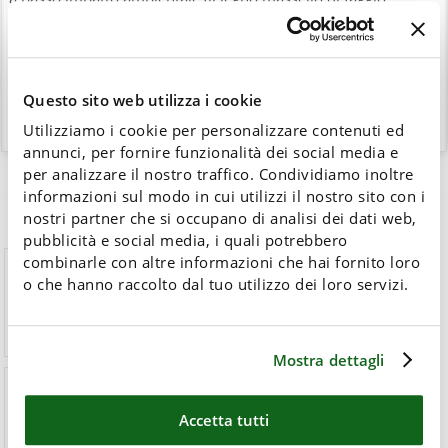
lamellare è colorato con vernici ad acqua atossiche,
assemblato ad incastro e lavorato artigianalmente, con
conseguente possibilità di riciclo finale del prodotto) e miglior
rapporto tra qualità estetica e funzionale.
Questo sito web utilizza i cookie
Utilizziamo i cookie per personalizzare contenuti ed
annunci, per fornire funzionalità dei social media e
per analizzare il nostro traffico. Condividiamo inoltre
informazioni sul modo in cui utilizzi il nostro sito con i
nostri partner che si occupano di analisi dei dati web,
pubblicità e social media, i quali potrebbero
combinarle con altre informazioni che hai fornito loro
Bonus
mobili
o che hanno raccolto dal tuo utilizzo dei loro servizi.
%
Guarda i nostri
video
Domande frequenti
Sgravi fiscali
Mostra dettagli
Accetta tutti