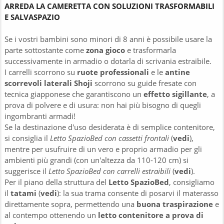
ARREDA LA CAMERETTA CON SOLUZIONI TRASFORMABILI
E SALVASPAZIO
Se i vostri bambini sono minori di 8 anni è possibile usare la
parte sottostante come
zona gioco
e trasformarla
successivamente in armadio o dotarla di scrivania estraibile.
I carrelli scorrono su
ruote professionali
e le
antine
scorrevoli laterali Shoji
scorrono su guide fresate con
tecnica giapponese che garantiscono un
effetto sigillante
, a
prova di polvere e di usura: non hai più bisogno di quegli
ingombranti armadi!
Se la destinazione d'uso desiderata è di semplice contenitore,
si consiglia il
Letto SpazioBed con cassetti frontali
(
vedi
),
mentre per usufruire di un vero e proprio armadio per gli
ambienti più grandi (con un'altezza da 110-120 cm) si
suggerisce il
Letto SpazioBed con carrelli estraibili
(
vedi
).
Per il piano della struttura del
Letto SpazioBed
, consigliamo
il
tatami
(
vedi
): la sua trama consente di posarvi il materasso
direttamente sopra, permettendo una
buona traspirazione
e
al contempo ottenendo un
letto contenitore a prova di