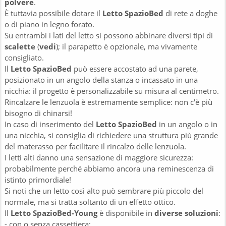
polvere
.
È tuttavia possibile dotare il
Letto SpazioBed
di rete a doghe
o di piano in legno forato.
Su entrambi i lati del letto si possono abbinare diversi tipi di
scalette
(
vedi
); il parapetto è opzionale, ma vivamente
consigliato.
Il
Letto SpazioBed
può essere accostato ad una parete,
posizionato in un angolo della stanza o incassato in una
nicchia: il progetto è personalizzabile su misura al centimetro.
Rincalzare le lenzuola è estremamente semplice: non c'è più
bisogno di chinarsi!
In caso di inserimento del
Letto SpazioBed
in un angolo o in
una nicchia, si consiglia di richiedere una struttura più grande
del materasso per facilitare il rincalzo delle lenzuola.
I letti alti danno una sensazione di maggiore sicurezza:
probabilmente perché abbiamo ancora una reminescenza di
istinto primordiale!
Si noti che un letto così alto può sembrare più piccolo del
normale, ma si tratta soltanto di un effetto ottico.
Il
Letto SpazioBed-Young
è disponibile in
diverse soluzioni
:
- con o senza cassettiera;