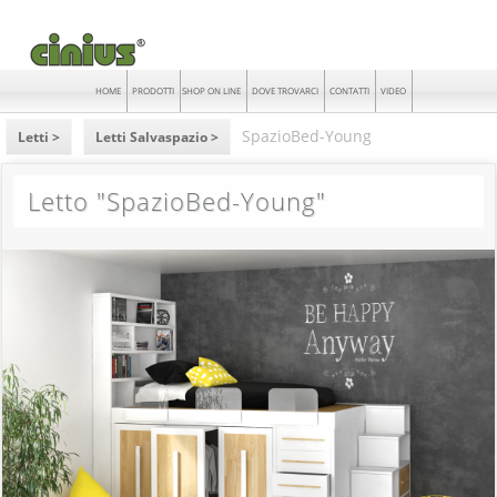
HOME
PRODOTTI
SHOP ON LINE
DOVE TROVARCI
CONTATTI
VIDEO
SpazioBed-Young
Letti >
Letti Salvaspazio >
Letto "SpazioBed-Young"