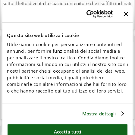
sotto il letto diventa lo spazio contenitore che i soffitti inclinati
rendono difficile ricavare altrove. È una soluzione perfetta
anche per la
camera dei ragazzi
, dove serve tenere in ordine
giochi, libri e cambi di stagione.
Questo sito web utilizza i cookie
Utilizziamo i cookie per personalizzare contenuti ed
Perché sceglierlo in legno massello e
annunci, per fornire funzionalità dei social media e
su misura
per analizzare il nostro traffico. Condividiamo inoltre
informazioni sul modo in cui utilizzi il nostro sito con i
Molti letti contenitore sul mercato sono in metallo o pannello
nostri partner che si occupano di analisi dei dati web,
truciolare. I letti Cinius sono un'altra cosa:
vero legno
pubblicità e social media, i quali potrebbero
massello di faggio lamellare
, con le parti metalliche ridotte
combinarle con altre informazioni che hai fornito loro
al minimo per una scelta più ecologica e duratura. Ogni letto è
o che hanno raccolto dal tuo utilizzo dei loro servizi.
realizzabile
su misura
, nelle dimensioni e nelle finiture, e
alcuni modelli come il Box possono essere personalizzati in
altezza fino a 50 cm per aumentare la capienza del vano.
Disponibili in legno grezzo o in oltre 20 colorazioni.
Mostra dettagli
Accetta tutti