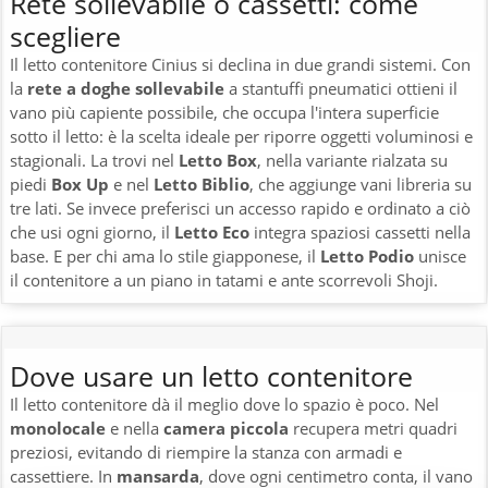
Rete sollevabile o cassetti: come
scegliere
Il letto contenitore Cinius si declina in due grandi sistemi. Con
la
rete a doghe sollevabile
a stantuffi pneumatici ottieni il
vano più capiente possibile, che occupa l'intera superficie
sotto il letto: è la scelta ideale per riporre oggetti voluminosi e
stagionali. La trovi nel
Letto Box
, nella variante rialzata su
piedi
Box Up
e nel
Letto Biblio
, che aggiunge vani libreria su
tre lati. Se invece preferisci un accesso rapido e ordinato a ciò
che usi ogni giorno, il
Letto Eco
integra spaziosi cassetti nella
base. E per chi ama lo stile giapponese, il
Letto Podio
unisce
il contenitore a un piano in tatami e ante scorrevoli Shoji.
Dove usare un letto contenitore
Il letto contenitore dà il meglio dove lo spazio è poco. Nel
monolocale
e nella
camera piccola
recupera metri quadri
preziosi, evitando di riempire la stanza con armadi e
cassettiere. In
mansarda
, dove ogni centimetro conta, il vano