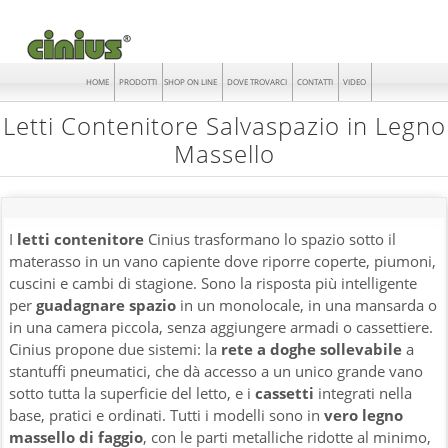
HOME
PRODOTTI
SHOP ON LINE
DOVE TROVARCI
CONTATTI
VIDEO
Letti Contenitore Salvaspazio in Legno
Massello
I
letti contenitore
Cinius trasformano lo spazio sotto il
materasso in un vano capiente dove riporre coperte, piumoni,
cuscini e cambi di stagione. Sono la risposta più intelligente
per
guadagnare spazio
in un monolocale, in una mansarda o
in una camera piccola, senza aggiungere armadi o cassettiere.
Cinius propone due sistemi: la
rete a doghe sollevabile
a
stantuffi pneumatici, che dà accesso a un unico grande vano
sotto tutta la superficie del letto, e i
cassetti
integrati nella
base, pratici e ordinati. Tutti i modelli sono in
vero legno
massello di faggio
, con le parti metalliche ridotte al minimo,