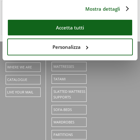
Mostra dettagli
Buy on
Accetta tutti
https://shopcinius.com/en/
watch our videos
Personalizza
BEDS
SHOP ON LINE
MATTRESSES
WHERE WE ARE
TATAMI
CATALOGUE
SLATTED MATTRESS
LIVE YOUR MAIL
SUPPORTS
SOFA-BEDS
WARDROBES
PARTITIONS