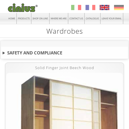
HOME
PRODUCTS
SHOP ON LINE
WHERE WE ARE
CONTACT US
CATALOGUE
LEAVE YOUR EMAIL
Wardrobes
SAFETY AND COMPLIANCE
Solid Finger Joint Beech Wood